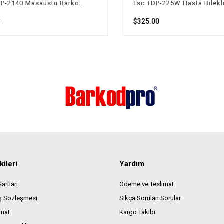
Argox CP-2140 Masaüstü Barkod - Etiket Yazıcı
$325.00
kileri
Yardım
artları
Ödeme ve Teslimat
ış Sözleşmesi
Sıkça Sorulan Sorular
imat
Kargo Takibi