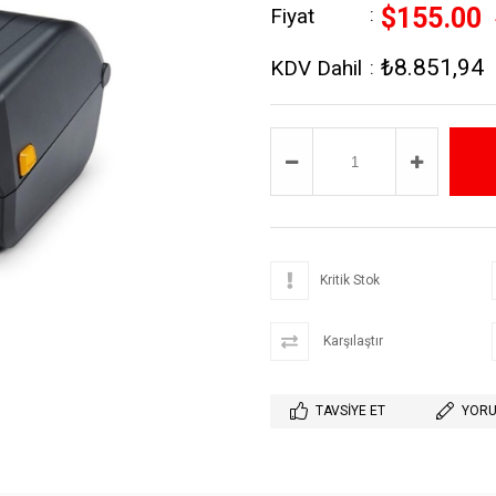
$155.00
Fiyat
:
₺8.851,94
KDV Dahil
:
›
Kritik Stok
Karşılaştır
TAVSIYE ET
YORU