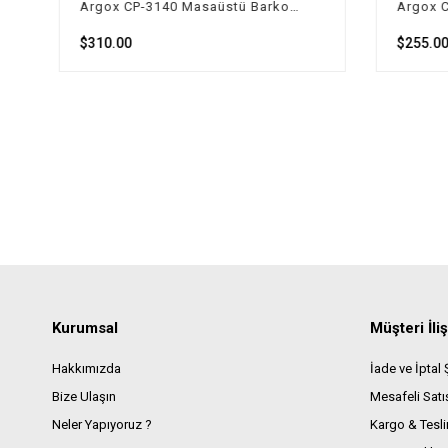
Argox CP-3140 Masaüstü Barkod-Etiket Yazıcı
$310.00
$255.00
Kurumsal
Müşteri İliş
Hakkımızda
İade ve İptal Ş
Bize Ulaşın
Mesafeli Sat
Neler Yapıyoruz ?
Kargo & Tesl