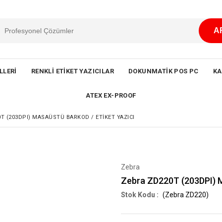
LLERI
RENKLI ETIKET YAZICILAR
DOKUNMATIK POS PC
KA
ATEX EX-PROOF
T (203DPI) MASAÜSTÜ BARKOD / ETIKET YAZICI
Zebra
Zebra ZD220T (203DPI) M
(Zebra ZD220)