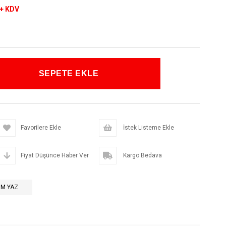
+ KDV
Favorilere Ekle
İstek Listeme Ekle
Fiyat Düşünce Haber Ver
Kargo Bedava
M YAZ