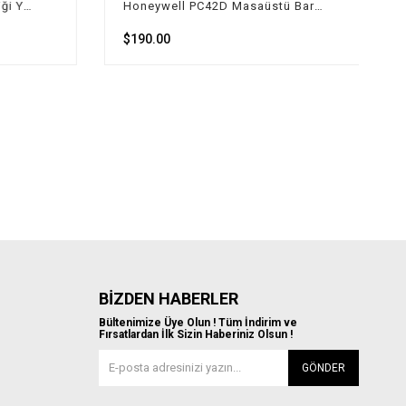
Tsc TDP-225W Hasta Bilekliği Yazıcısı
Honeywell PC42D Masaüstü Barkod Etiket Yazıcı
$190.00
BIZDEN HABERLER
Bültenimize Üye Olun ! Tüm İndirim ve
Fırsatlardan İlk Sizin Haberiniz Olsun !
GÖNDER