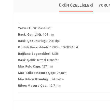
ÜRÜN ÖZELLIKLERI
YORU
Yazıcı Türü:
Masaüstü
Baskı Genişliği:
104 mm
Baskı Çözünürlüğü:
203 dpi
Günlük Baskı Adedi:
1.000 – 10,000 Adet
Bağlantı Seçenekleri:
USB
Baskı Şekli:
Termal Transfer
Max Rulo Çapı:
127 mm
Max. Etiket Masura Çapı:
26 mm
Max Ribon Uzunluğu:
74 metre
Ribon Masura Çapı:
12.7 mm