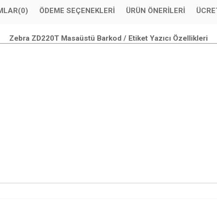
MLAR
(0)
ÖDEME SEÇENEKLERI
ÜRÜN ÖNERILERI
ÜCRE
Zebra ZD220T Masaüstü Barkod / Etiket Yazıcı Özellikleri