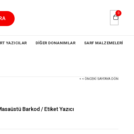
0
RT YAZICILAR
DIĞER DONANIMLAR
SARF MALZEMELERI
< < ÖNCEKI SAYFAYA DÖN
asaüstü Barkod / Etiket Yazıcı