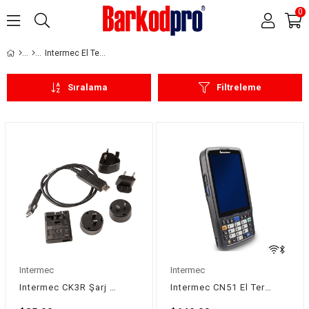
0
Intermec El Terminalleri
Sıralama
Filtreleme
Intermec
Intermec
Intermec CK3R Şarj Kiti
Intermec CN51 El Terminali (2D) - GSM'siz