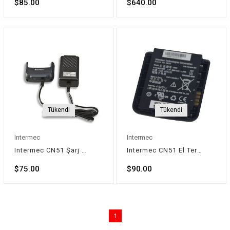
$85.00
$640.00
Tükendi
Tükendi
Intermec
Intermec
Intermec CN51 Şarj Kiti
Intermec CN51 El Terminali Batarya
$75.00
$90.00
1