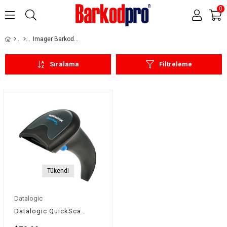
0
Imager Barkod Okuyucular
Sıralama
Filtreleme
Tükendi
Datalogic
Datalogic QuickScan Lite QW2100 Kablolu Imager Barkod Okuyucu