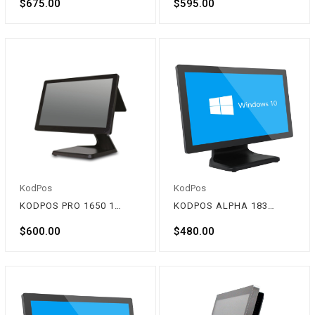
$675.00
$595.00
KodPos
KodPos
KODPOS PRO 1650 15,6'' Dokunmatik Pos PC
KODPOS ALPHA 1830 18.5'' Dokunmatik Pos PC
$600.00
$480.00