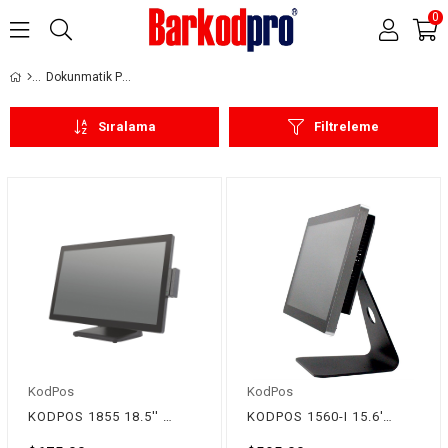
0
Dokunmatik Pos PC
Sıralama
Filtreleme
KodPos
KodPos
KODPOS 1855 18.5'' Dokunmatik Pos PC
KODPOS 1560-I 15.6'' WideScreen Dokunmatik Pos PC