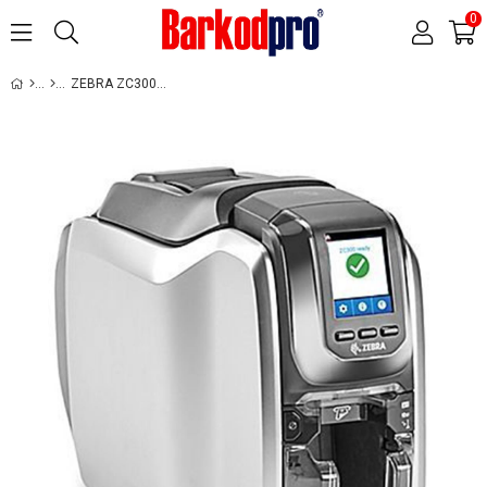
0
ZEBRA ZC300 ÇIFT YÜZ KART YAZICI BUNDLE