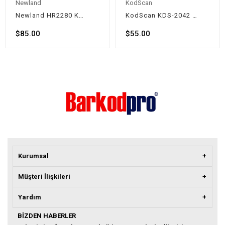
Newland
KodScan
Newland HR2280 Kablolu Karekod Barkod Okuyucu (2D)
KodScan KDS-2042 Kablolu Karekod Barkod Okuyucu (2D)
$85.00
$55.00
Kurumsal
Müşteri İlişkileri
Yardım
BIZDEN HABERLER