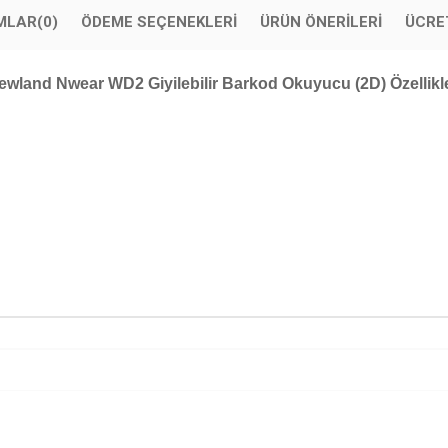
MLAR
(0)
ÖDEME SEÇENEKLERI
ÜRÜN ÖNERILERI
ÜCRE
ewland Nwear WD2 Giyilebilir Barkod Okuyucu (2D) Özellikle