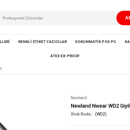
LLERI
RENKLI ETIKET YAZICILAR
DOKUNMATIK POS PC
KA
ATEX EX-PROOF
)
Newland
Newland Nwear WD2 Giyile
(WD2)