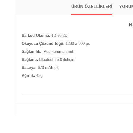
ÜRÜN ÖZELLIKLERI
YORU
N
Barkod Okuma:
1D ve 2D
Okuyucu Çözünürlüğü:
1280 x 800 px
Sağlamlık:
IP65 koruma sınıfı
Bağlantı:
Bluetooth 5.0 iletişim
Batarya:
670 mAh pil,
Ağırlık:
43g