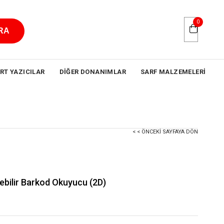
0
RT YAZICILAR
DIĞER DONANIMLAR
SARF MALZEMELERI
< < ÖNCEKI SAYFAYA DÖN
bilir Barkod Okuyucu (2D)