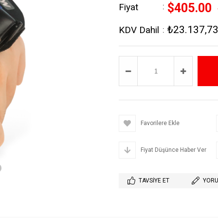
$405.00
Fiyat
:
₺23.137,7
KDV Dahil
:
›
Favorilere Ekle
Fiyat Düşünce Haber Ver
TAVSIYE ET
YORU