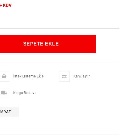
+ KDV
3
İstek Listeme Ekle
Karşılaştır
Kargo Bedava
M YAZ