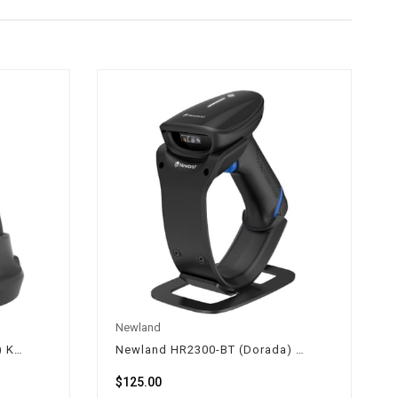
Newland
Newland HR3280-BT (Marlin) Kablosuz Karekod Okuyucu
Newland HR2300-BT (Dorada) Kablosuz Karekod Okuyucu
$125.00