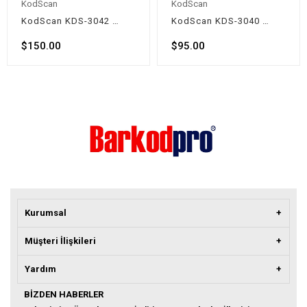
KodScan
KodScan
KodScan KDS-3042 Kablosuz Karekod Barkod Okuyucu (2D)
KodScan KDS-3040 Kablosuz Lazer Barkod Okuyucu (1D)
$150.00
$95.00
Kurumsal
Müşteri İlişkileri
Yardım
BIZDEN HABERLER