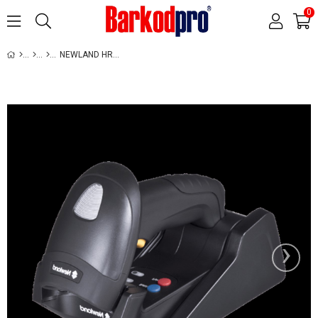
0
NEWLAND HR1580-BT KABLOSUZ BARKOD OKUYUCU (1D)
›