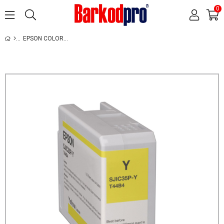
0
EPSON COLORWORKS C6500/C6000 SARI KARTUŞ SJIC36P(Y):