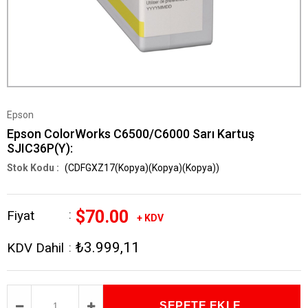
Epson
Epson ColorWorks C6500/C6000 Sarı Kartuş
SJIC36P(Y):
(CDFGXZ17(Kopya)(Kopya)(Kopya))
$70.00
Fiyat
:
+ KDV
₺3.999,11
KDV Dahil
: