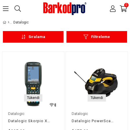
0
Datalogic
Sıralama
Filtreleme
Tükendi
Tükendi
Datalogic
Datalogic
Datalogic Skorpio X4 Windows CE El Terminali (2D)
Datalogic PowerScan PM9500 Endüstriyel Barkod Okuyucu (2D)