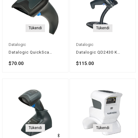
Tükendi
Tükendi
Datalogic
Datalogic
Datalogic QuickScan Lite QW2100 Kablolu Imager Barkod Okuyucu
Datalogic QD2430 Kablolu Karekod Barkod Okuyucu (2D)
$70.00
$115.00
Tükendi
Tükendi