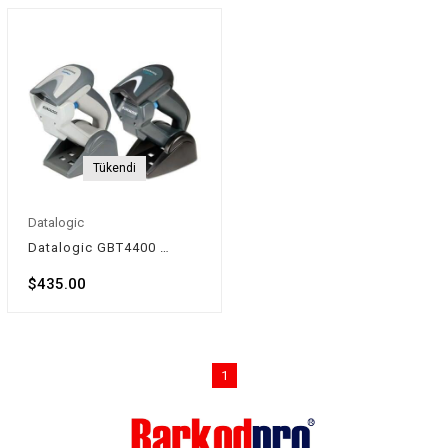
Tükendi
Datalogic
Datalogic GBT4400 Kablosuz Karekod Barkod Okuyucu (2D)
$435.00
1