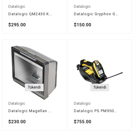
Datalogic
Datalogic
Datalogic QM2430 Kablosuz Karekod Barkod Okuyucu (2D)
Datalogic Gryphon GPS4400 Çok Yönlü Lazer Barkod Okuyucu (2D)
$295.00
$150.00
Tükendi
Tükendi
Datalogic
Datalogic
Datalogic Magellan 3200VSi
Datalogic PS PM9501 DHP RB 433 Mhz Ekranlı USB (2D)
$230.00
$755.00